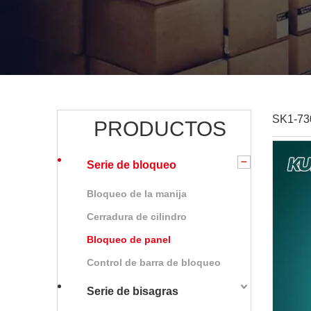
SK1-73
PRODUCTOS
Serie de bloqueo
Bloqueo de la manija
Cerradura de cilindro
Bloqueo de panel
Control de barra de bloqueo
Serie de bisagras