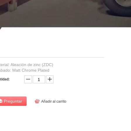
erial: Aleación de zinc (ZDC)
bado: Matt Chrome Plated
tidad:
Preguntar
Añadir al carrito