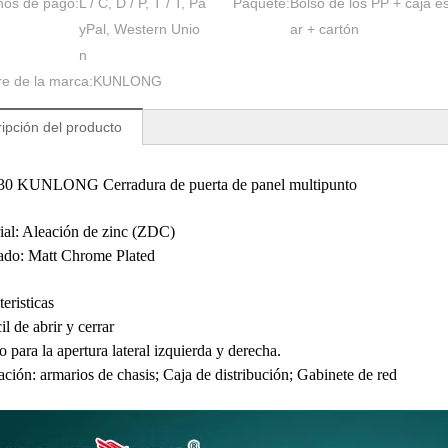
nos de pago:
L / C, D / P, T / T, Pa
Paquete:
Bolso de los PP + caja e
yPal, Western Unio
ar + cartón
n
e de la marca:
KUNLONG
ipción del producto
0 KUNLONG Cerradura de puerta de panel multipunto
al: Aleación de zinc (ZDC)
o: Matt Chrome Plated
eristicas
l de abrir y cerrar
para la apertura lateral izquierda y derecha.
ión: armarios de chasis; Caja de distribución; Gabinete de red