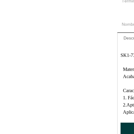
Térmi
Nombr
Descr
SK1-73
Materi
Acabad
Caract
1. Fáci
2.Apto 
Aplicac