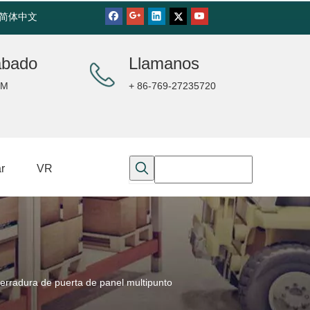
简体中文
ábado
Llamanos
PM
+ 86-769-27235720
r
VR
adura de puerta de panel multipunto