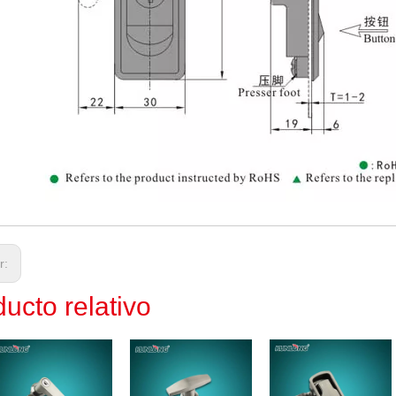
or:
ucto relativo