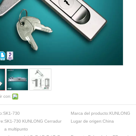
r con:
o:
SK1-730
Marca del producto:
KUNLONG
e:
SK1-730 KUNLONG Cerradur
Lugar de origen:
China
a multipunto