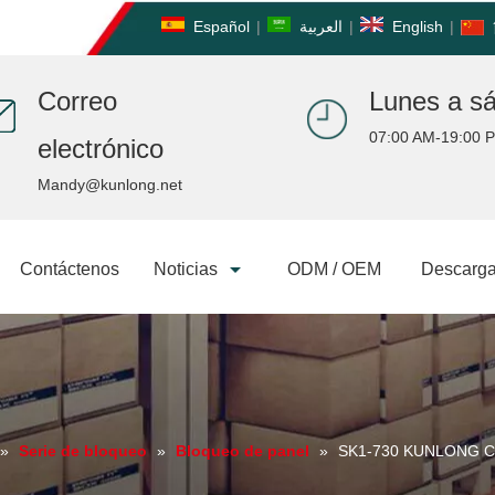
Español
|
العربية
|
English
|
Correo
Lunes a s
07:00 AM-19:00 
electrónico
Mandy@kunlong.net
Contáctenos
Noticias
ODM / OEM
Descarga
»
Serie de bloqueo
»
Bloqueo de panel
»
SK1-730 KUNLONG Cerr