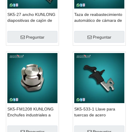
SK5-27 ancho KUNLONG
Taza de reabastecimiento
diapositivas de cajón de
automático de cámara de
poca potencia
prueba SK5-90 KUNLONG
Preguntar
Preguntar
SK5-FM1208 KUNLONG
SK5-533-1 Llave para
Enchufes industriales a
tuercas de acero
prueba de agua de acero
KUNLONG
inoxidable 304
Preguntar
Preguntar