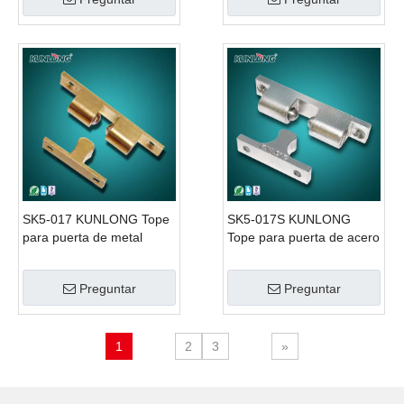
SK5-017 KUNLONG Tope
SK5-017S KUNLONG
para puerta de metal
Tope para puerta de acero
magnético
inoxidable
Preguntar
Preguntar
1
2
3
»