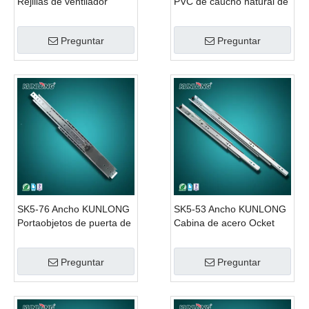
Rejillas de ventilador
PVC de caucho natural de
industriales ABS
Kunlong
Preguntar
Preguntar
SK5-76 Ancho KUNLONG
SK5-53 Ancho KUNLONG
Portaobjetos de puerta de
Cabina de acero Ocket
bolsillo oculta para trabajo
Puerta corredera
pesado
Preguntar
Preguntar