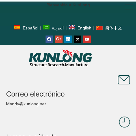
Bienvenido a KunLong
Español
|
العربية
|
English
|
简体中文
Correo electrónico
Mandy@kunlong.net