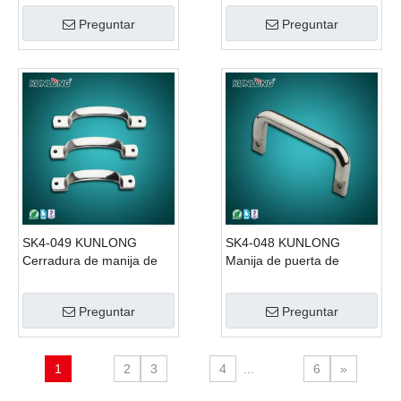
050 KUNLONG
Preguntar
Preguntar
SK4-049 KUNLONG
SK4-048 KUNLONG
Cerradura de manija de
Manija de puerta de
hotel extraíble
montaje lateral de
seguridad de acero
Preguntar
Preguntar
1
2
3
4
...
6
»