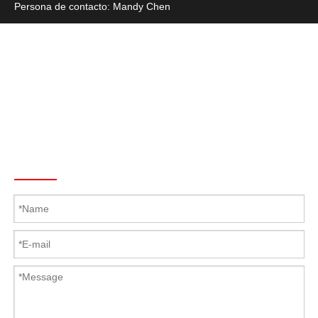
Persona de contacto: Mandy Chen
Tel: + 86-769-27235720
Fax: + 86-769-22687694
Skype: Latch.Hinge
Teléfono: +86 139 2920 1144
Correo electrónico :
Mandy@Kunlong.Net
Send To Us