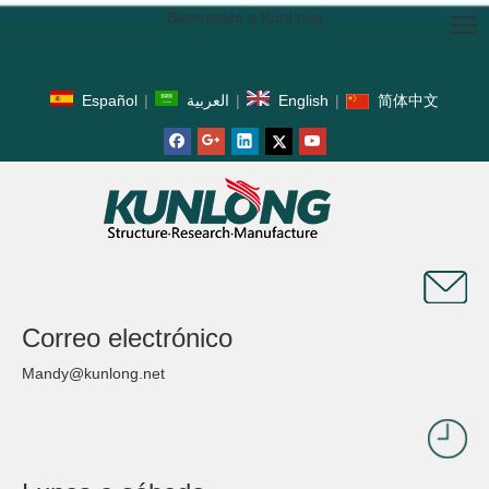
Bienvenido a KunLong
Español
|
العربية
|
English
|
简体中文
Correo electrónico
Mandy@kunlong.net