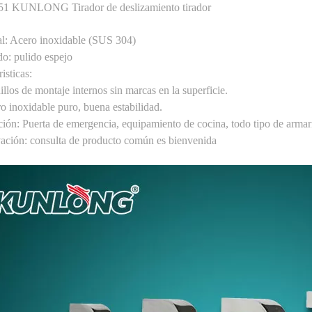
1 KUNLONG Tirador de deslizamiento tirador
al: Acero inoxidable (SUS 304)
o: pulido espejo
risticas:
illos de montaje internos sin marcas en la superficie.
o inoxidable puro, buena estabilidad.
ión: Puerta de emergencia, equipamiento de cocina, todo tipo de armar
ación: consulta de producto común es bienvenida