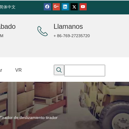
简体中文
ábado
Llamanos
PM
+ 86-769-27235720
r
VR
ador de deslizamiento tirador