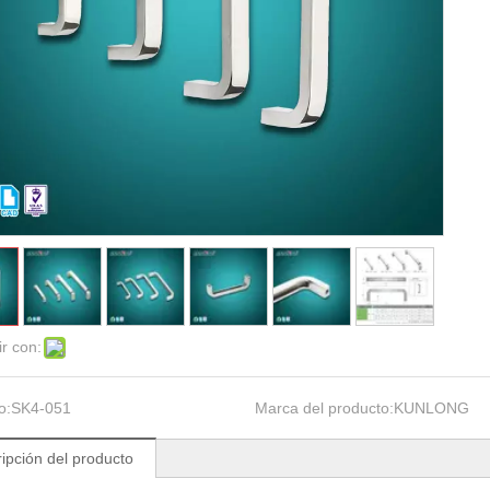
r con:
o:
SK4-051
Marca del producto:
KUNLONG
ipción del producto