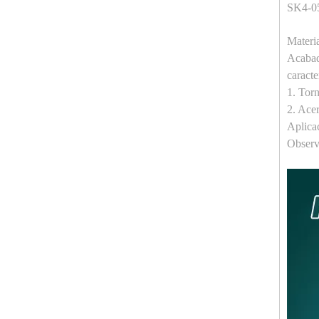
SK4-05
Materi
Acabad
caracte
1. Torn
2. Acer
Aplicac
Observ