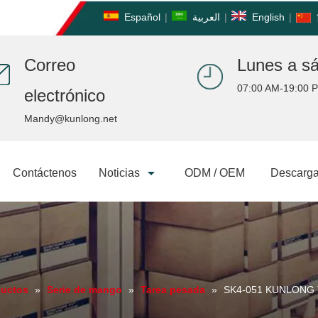
Español
|
العربية
|
English
|
Correo
Lunes a s
07:00 AM-19:00 
electrónico
Mandy@kunlong.net
Contáctenos
Noticias
ODM / OEM
Descarga
ductos
»
Serie de mango
»
Tarea pesada
»
SK4-051 KUNLONG Tir