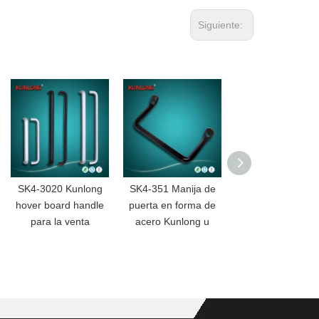
Siguiente:
SK4-3020 Kunlong
SK4-351 Manija de
Tirador de puer
hover board handle
puerta en forma de
oculto resistente 
para la venta
acero Kunlong u
calor SK4-225
KUNLONG