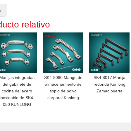
or:
ucto relativo
Manijas integradas
SK4-8080 Mango de
SK4-8017 Manija
del gabinete de
almacenamiento de
redonda Kunlong
cocina del acero
soplo de polvo
Zamac puerta
inoxidable de SK4-
corporal Kunlong
050 KUNLONG