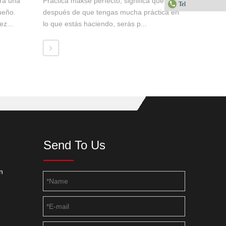
ara una
Practica makse perfecto, significa que
Tel
ueño.
después de que tengas mucha práctica en
ez...
lo que estás haciendo, serás p...
Send To Us
n