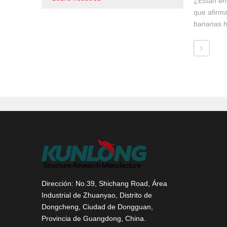
¿Están en
que afirm
bananas h
Dirección: No.39, Shichang Road, Área
Industrial de Zhuanyao, Distrito de
Dongcheng, Ciudad de Dongguan,
Provincia de Guangdong, China.