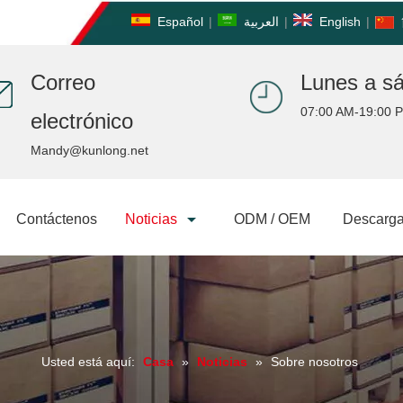
Español
|
العربية
|
English
|
Correo
Lunes a s
07:00 AM-19:00 
electrónico
Mandy@kunlong.net
Contáctenos
Noticias
ODM / OEM
Descarga
Usted está aquí:
Casa
»
Noticias
»
Sobre nosotros