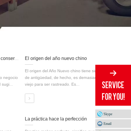
El origen del año nuevo chino
Los jóvenes deben ser menos conservadores, y más inteligentes si duerme temprano
El origen del Año Nuevo chino tiene siglos
ño negocio
de antigüedad, de hecho, es demasiado
sugi...
viejo para ser rastreado. Es...
Skype
La práctica hace la perfección
Email