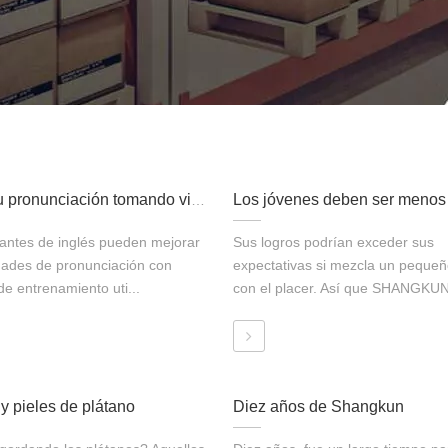
Mejore su pronunciación tomando videos Selfie
iantes de inglés pueden mejorar
Sus logros podrían exceder sus
idades de pronunciación con
expectativas si mezcla un peque
 de entrenamiento uti...
con el placer. Así que SHANGKUN 
y pieles de plátano
Diez años de Shangkun