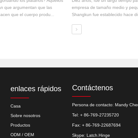
gordando los plátanos? Aquellos
Diez años, fue un largo tiempo p
an que argumentan que las
empresa de tamaño medio y peq
acen que el cuerpo produ...
Shangkun fue establecido hace di
Contáctenos
enlaces rápidos
Persona de contacto: Mandy Che
Casa
Tel: + 86-769-27235720
Sobre nosotros
Productos
Fax: + 86-769-22687694
ODM / OEM
Skype: Latch.Hinge