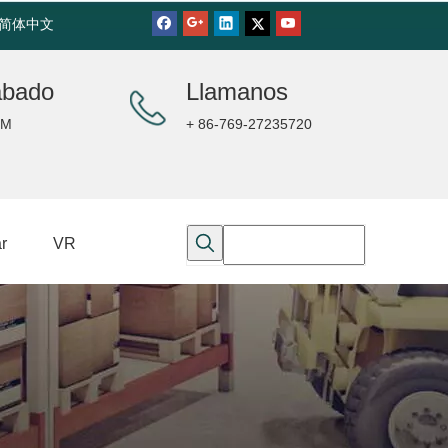
简体中文
ábado
Llamanos
PM
+ 86-769-27235720
r
VR