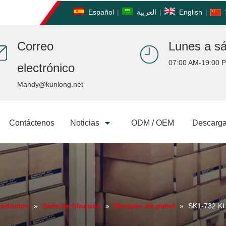
Español
|
العربية
|
English
|
Correo
Lunes a s
07:00 AM-19:00 
electrónico
Mandy@kunlong.net
Contáctenos
Noticias
ODM / OEM
Descarga
roductos
»
Serie de bloqueo
»
Bloqueo de panel
»
SK1-732 K