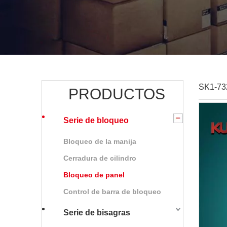
SK1-73
PRODUCTOS
Serie de bloqueo
Bloqueo de la manija
Cerradura de cilindro
Bloqueo de panel
Control de barra de bloqueo
Serie de bisagras