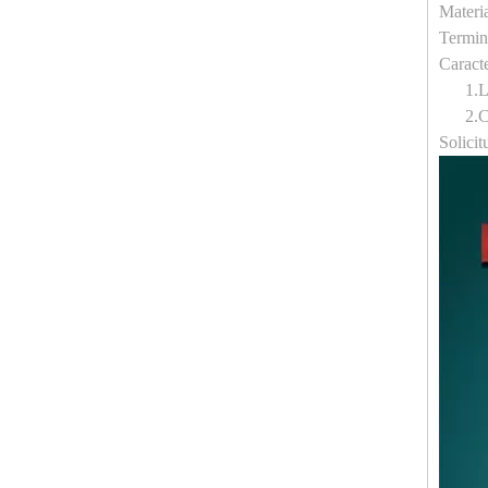
Materia
Termin
Caracte
1.
L
2.
C
Solicit