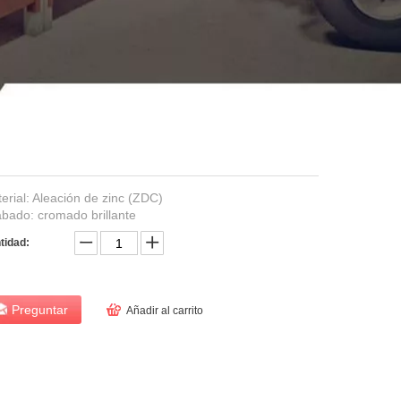
erial: Aleación de zinc (ZDC)
bado: cromado brillante
tidad:
Preguntar
Añadir al carrito