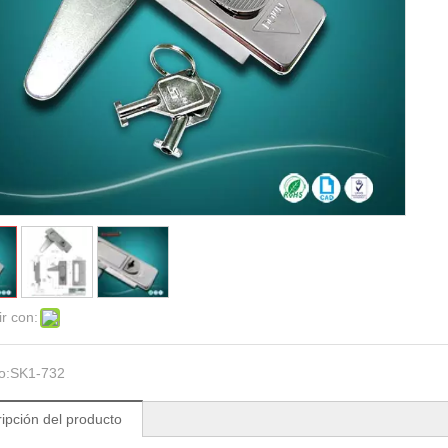
r con:
o:
SK1-732
ipción del producto