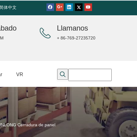
简体中文
ábado
Llamanos
PM
+ 86-769-27235720
r
VR
UNLONG Cerradura de panel