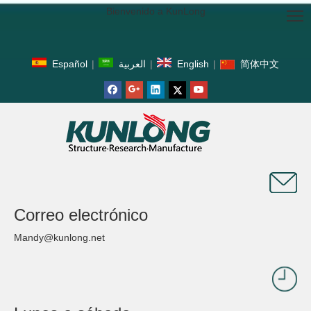
Bienvenido a KunLong
Español
|
العربية
|
English
|
简体中文
Correo electrónico
Mandy@kunlong.net