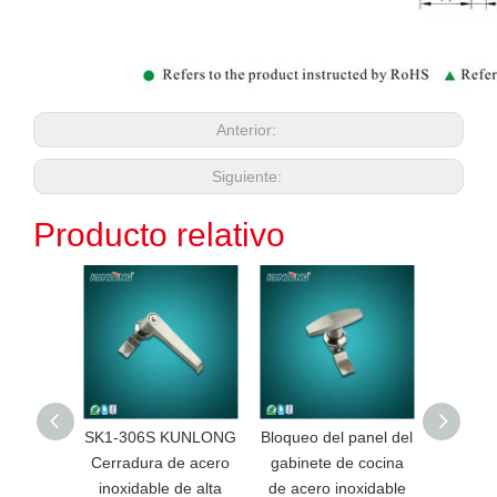
Anterior:
Siguiente:
Producto relativo
SK1-306S KUNLONG
Bloqueo del panel del
Bl
Cerradura de acero
gabinete de cocina
compres
inoxidable de alta
de acero inoxidable
eléctric