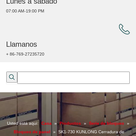
Lunes a sábado
07:00 AM-19:00 PM
Llamanos
+ 86-769-27235720
Usted está aquí:
Casa
»
Productos
»
Serie de bloqueo
»
Bloqueo de panel
»
SK1-730 KUNLONG Cerradura de