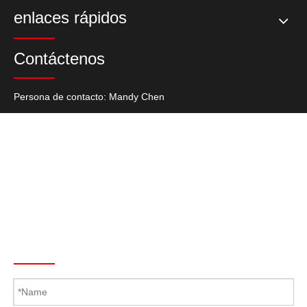
enlaces rápidos
Contáctenos
Persona de contacto: Mandy Chen
Tel: + 86-769-27235720
Fax: + 86-769-22687694
Skype: Latch.Hinge
Teléfono: +86 139 2920 1144
Correo electrónico :
Mandy@Kunlong.Net
Send To Us