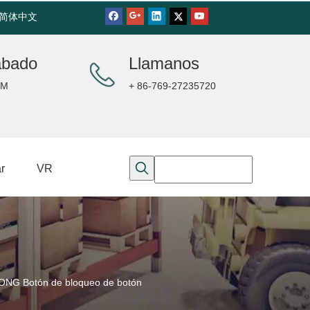
简体中文
ábado
Llamanos
PM
+ 86-769-27235720
r
VR
NG Botón de bloqueo de botón