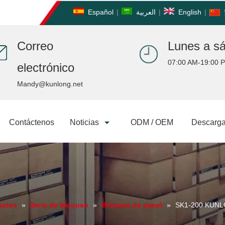
Español
|
العربية
|
English
|
Correo
Lunes a s
07:00 AM-19:00 
electrónico
Mandy@kunlong.net
Contáctenos
Noticias
ODM / OEM
Descarga
uctos
»
Serie de bloqueo
»
Bloqueo de panel
»
SK1-200 KUNLO