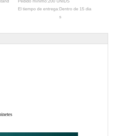
stánd
Pedido mínimo:
200 UNIDS
El tiempo de entrega:
Dentro de 15 dia
s
binetes