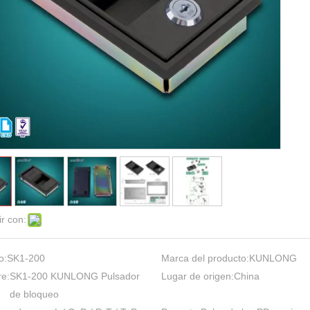
r con:
o:
SK1-200
Marca del producto:
KUNLONG
e:
SK1-200 KUNLONG Pulsador
Lugar de origen:
China
de bloqueo