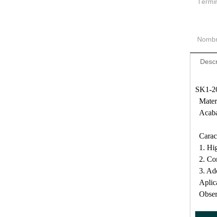
Térmi
Nombr
Descr
SK1-2
Materi
Acaba
Caract
1. High
2. Con 
3. Ade
Aplica
Observ