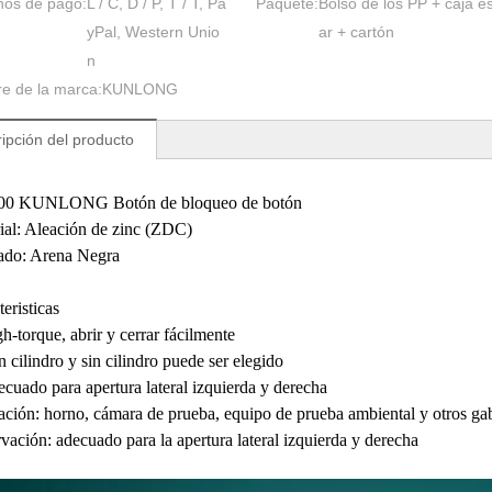
nos de pago:
L / C, D / P, T / T, Pa
Paquete:
Bolso de los PP + caja e
yPal, Western Unio
ar + cartón
n
e de la marca:
KUNLONG
ipción del producto
00 KUNLONG Botón de bloqueo de botón
al: Aleación de zinc (ZDC)
do: Arena Negra
eristicas
-torque, abrir y cerrar fácilmente
cilindro y sin cilindro puede ser elegido
cuado para apertura lateral izquierda y derecha
ción: horno, cámara de prueba, equipo de prueba ambiental y otros ga
ación: adecuado para la apertura lateral izquierda y derecha