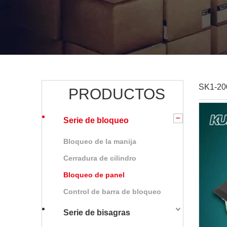
SK1-20
PRODUCTOS
Serie de bloqueo
Bloqueo de la manija
Cerradura de cilindro
Bloqueo de panel
Control de barra de bloqueo
Serie de bisagras