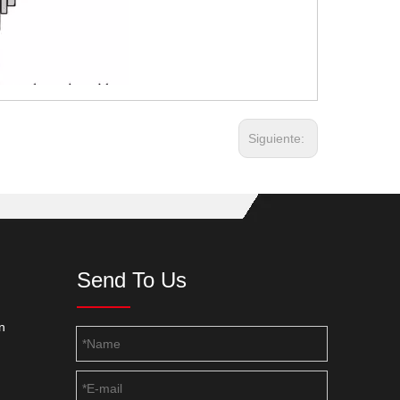
Siguiente:
Send To Us
n