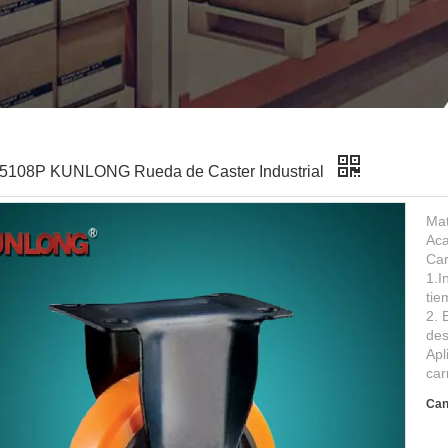
5108P KUNLONG Rueda de Caster Industrial
Mat
Aca
Car
1.I
tie
2. 
des
Apl
car
Can