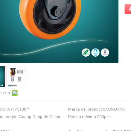
r con:
o:
SK6-T75108P
Marca del producto:
KUNLONG
de origen:
Guang Dong de China
Pedido mínimo:
200pcs