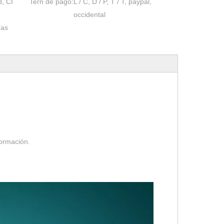
, CI
Tern de pago:
L / C, D / P, T / T, paypal,
occidental
ías
formación.