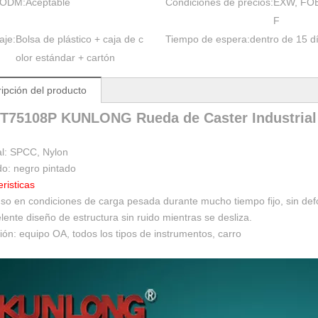
 ODM:
Aceptable
Condiciones de precios:
EXW, FOB
F
aje:
Bolsa de plástico + caja de c
Tiempo de espera:
dentro de 15 d
olor estándar + cartón
ipción del producto
T75108P KUNLONG Rueda de Caster Industrial
al: SPCC, Nylon
o: negro pintado
risticas
uso en condiciones de carga pesada durante mucho tiempo fijo, sin de
lente diseño de estructura sin ruido mientras se desliza.
ión: equipo OA, todos los tipos de instrumentos, carro