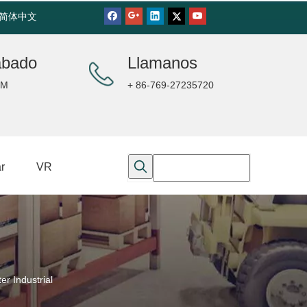
简体中文
ábado
Llamanos
PM
+ 86-769-27235720
r
VR
 Industrial