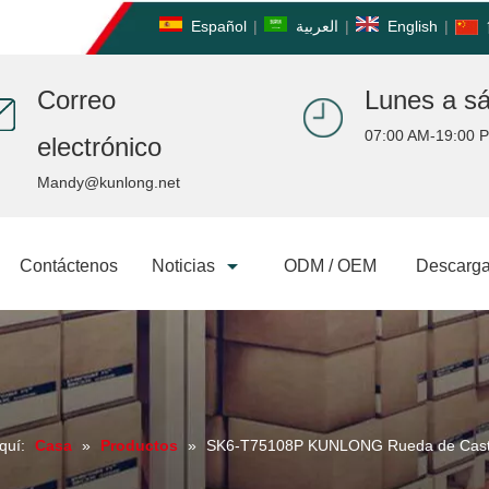
Español
|
العربية
|
English
|
Correo
Lunes a s
07:00 AM-19:00 
electrónico
Mandy@kunlong.net
Contáctenos
Noticias
ODM / OEM
Descarga
quí:
Casa
»
Productos
»
SK6-T75108P KUNLONG Rueda de Caster