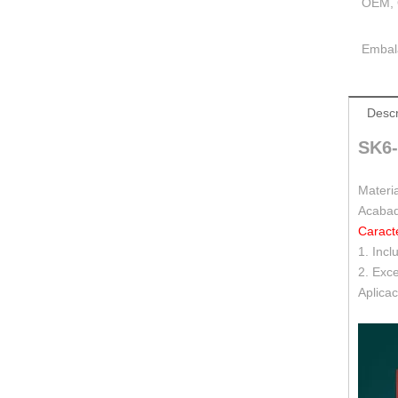
OEM,
Embal
Descr
SK6-
Materi
Acabad
Caracte
1.
Incl
2.
Exce
Aplicac