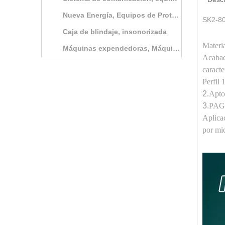
Nueva Energía, Equipos de Protección Ambiental
SK2-80
Caja de blindaje, insonorizada
Materi
Máquinas expendedoras, Máquinas expendedoras de boletos, Sistema de terminales de autoservicio
Acabado
caracte
Perfil
2
.Apto
3.
PAG
Aplica
por mi