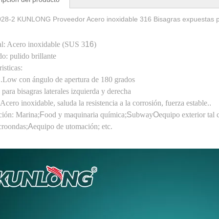
28-2 KUNLONG Proveedor Acero inoxidable 316 Bisagras expuestas 
al: Acero inoxidable (SUS 3
16
)
: pulido brillante
risticas:
 1.Low con ángulo de apertura de 180 grados
 para bisagras laterales izquierda y derecha
Acero inoxidable, saluda la resistencia a la corrosión, fuerza estable.
.
ción: Marina;
F
ood y maquinaria química;
S
ubway
O
equipo exterior tal
croondas;
A
equipo de utomación; etc.