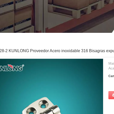
8-2 KUNLONG Proveedor Acero inoxidable 316 Bisagras expu
Mat
Aca
Can