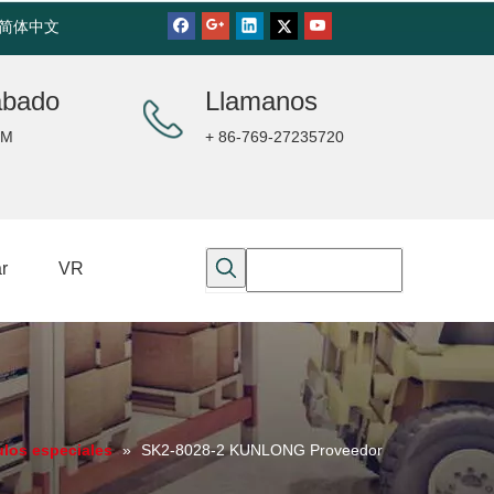
简体中文
ábado
Llamanos
PM
+ 86-769-27235720
r
VR
ulos especiales
»
SK2-8028-2 KUNLONG Proveedor