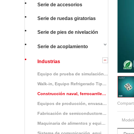
Serie de accesorios
Serie de ruedas giratorias
Serie de pies de nivelación
Serie de acoplamiento
Industrias
Equipo de prueba de simulación ambiental de alta y baja temperatura
Walk-in, Equipo Refrigerado Tipo de Pantalla
Construcción naval, ferrocarriles, equipos de aviación y vehículos especiales
Comparti
Equipos de producción, envasado y almacenamiento de productos biofarmacéuticos.
Fabricación de semiconductores, equipos de prueba
Model
Maquinaria de alimentos y equipo de cocina comercial
Sistema de comunicación, equipos de transmisión inalámbrica.
Descr