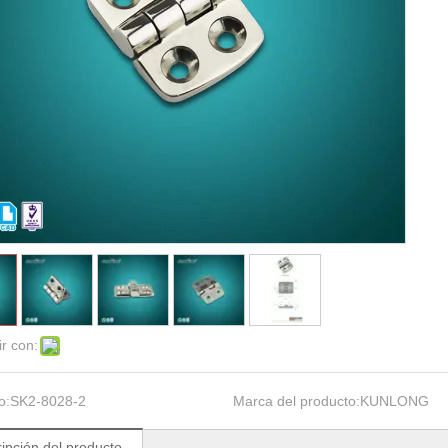
r con:
o:
SK2-8028-2
Marca del producto:
KUNLONG
ipción del producto