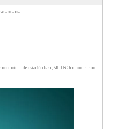
para marina
 como antena de estación base;
METRO
comunicación