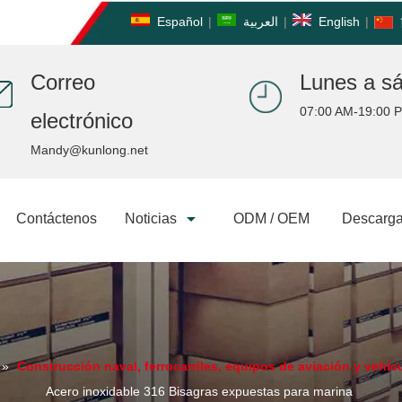
Español
|
العربية
|
English
|
Correo
Lunes a s
07:00 AM-19:00 
electrónico
Mandy@kunlong.net
Contáctenos
Noticias
ODM / OEM
Descarga
»
Construcción naval, ferrocarriles, equipos de aviación y vehíc
Acero inoxidable 316 Bisagras expuestas para marina