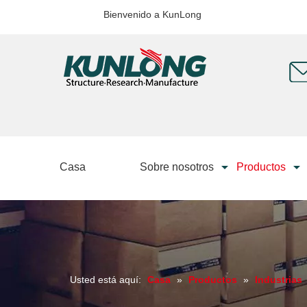
Bienvenido a KunLong
Casa
Sobre nosotros
Productos
Usted está aquí:
Casa
»
Productos
»
Industrias