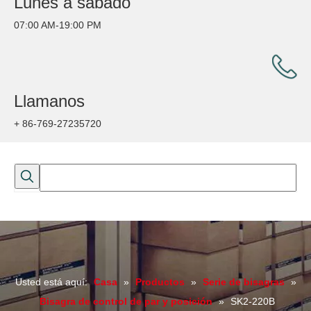
Lunes a sábado
07:00 AM-19:00 PM
Llamanos
+ 86-769-27235720
Usted está aquí:
Casa
»
Productos
»
Serie de bisagras
»
Bisagra de control de par y posición
»
SK2-220B