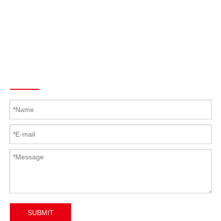
Fax: + 86-769-22687694
Skype: Latch.Hinge
Teléfono: +86 139 2920 1144
Correo electrónico :
Mandy@Kunlong.Net
Send To Us
SUBMIT