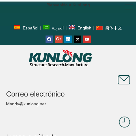
Bienvenido a KunLong
Español
|
العربية
|
English
|
简体中文
Correo electrónico
Mandy@kunlong.net