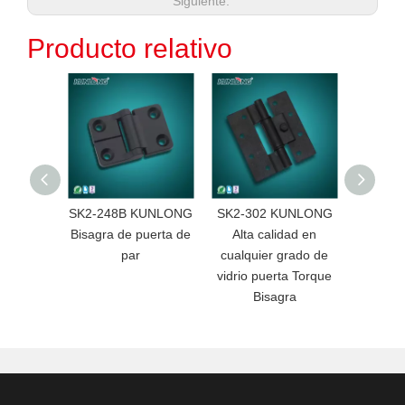
Siguiente:
Producto relativo
SK2-248B KUNLONG
SK2-302 KUNLONG
SK2-N1
Bisagra de puerta de
Alta calidad en
Bisagr
par
cualquier grado de
plegabl
vidrio puerta Torque
vent
Bisagra