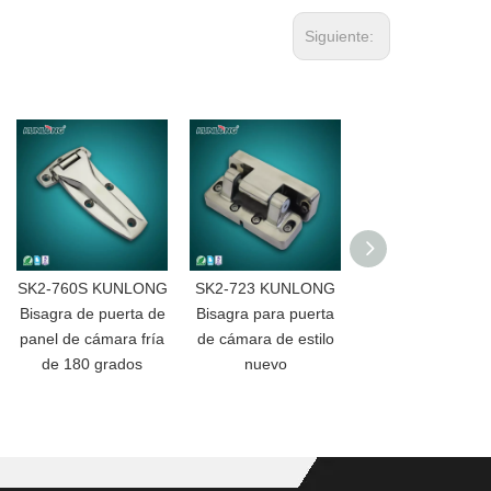
Siguiente:
SK2-760S KUNLONG
SK2-723 KUNLONG
SK2-722 KUNLO
Bisagra de puerta de
Bisagra para puerta
Bisagra de puerta
panel de cámara fría
de cámara de estilo
cámara de
de 180 grados
nuevo
enfriamiento d
acero inoxidabl