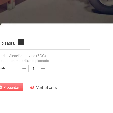
 bisagra
erial: Aleación de zinc (ZDC)
bado: cromo brillante plateado
tidad:
Preguntar
Añadir al carrito