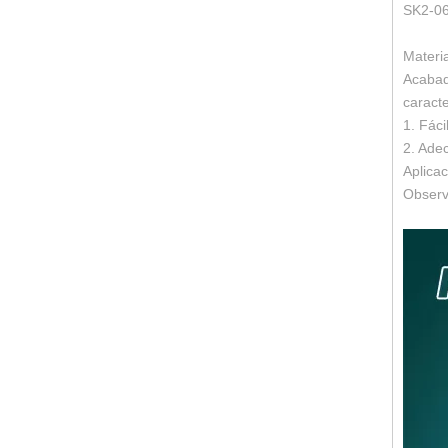
SK2-06
Materia
Acabad
caracte
1. Fáci
2. Ade
Aplicac
Observ