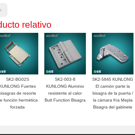
or:
ucto relativo
SK2-BG02S
SK2-003-8
SK2-5845 KUNLONG
KUNLONG Fuertes
KUNLONG Aluminio
El camión parte la
bisagras de resorte
resistente al calor
bisagra de la puerta /
e función hermética
Butt Function Bisagra
la cámara fría Mepla
forzada
Bisagra del gabinete