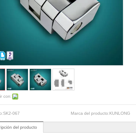
r con:
o:
SK2-067
Marca del producto:
KUNLONG
ipción del producto