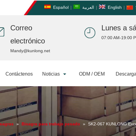
Español
|
العربية
|
English
|
Correo
Lunes a s
07:00 AM-19:00 
electrónico
Mandy@kunlong.net
Contáctenos
Noticias
ODM / OEM
Descarga
isagras
»
Bisagra para trabajo pesado
»
SK2-067 KUNLONG Excelen