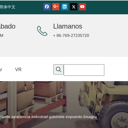
简体中文
ábado
Llamanos
PM
+ 86-769-27235720
r
VR
te apariencia industrial gabinete expuesto bisagra