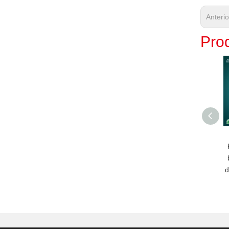
Anteri
Prod
d