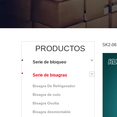
SK2-067
PRODUCTOS
Serie de bloqueo
Serie de bisagras
Bisagra De Refrigerador
Bisagra de culo
Bisagra Oculta
Bisagra desmontable