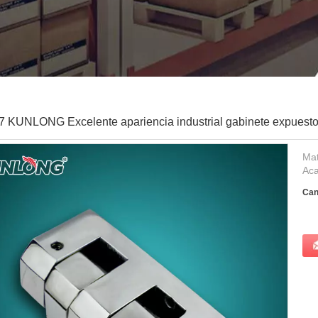
 KUNLONG Excelente apariencia industrial gabinete expuesto
Mat
Aca
Can