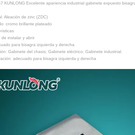
7 KUNLONG Excelente apariencia industrial gabinete expuesto bisagr
l: Aleación de zinc (ZDC)
o: cromo brillante plateado
risticas:
l de instalar y abrir
cuado para bisagra izquierda y derecha
ión: Gabinete del chasis; Gabinete eléctrico; Gabinete industrial.
ación: adecuado para bisagra izquierda y derecha