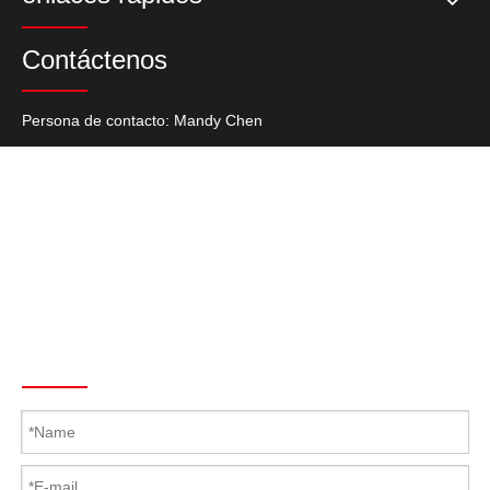
Contáctenos
Persona de contacto: Mandy Chen
Tel: + 86-769-27235720
Fax: + 86-769-22687694
Skype: Latch.Hinge
Teléfono: +86 139 2920 1144
Correo electrónico :
Mandy@Kunlong.Net
Send To Us