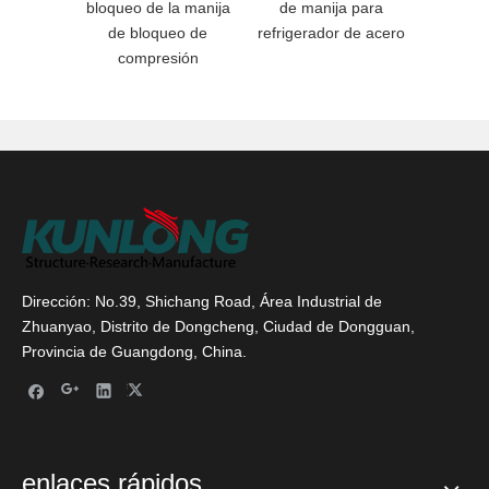
bloqueo de la manija
de manija para
criosta
de bloqueo de
refrigerador de acero
acero
compresión
Dirección: No.39, Shichang Road, Área Industrial de
Zhuanyao, Distrito de Dongcheng, Ciudad de Dongguan,
Provincia de Guangdong, China.
enlaces rápidos