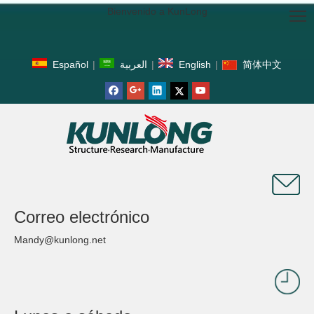
Bienvenido a KunLong
Español
|
العربية
|
English
|
简体中文
Correo electrónico
Mandy@kunlong.net