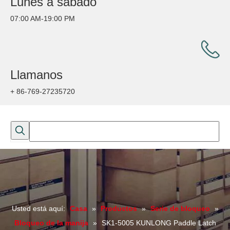
Lunes a sábado
07:00 AM-19:00 PM
Llamanos
+ 86-769-27235720
Usted está aquí:
Casa
»
Productos
»
Serie de bloqueo
»
Bloqueo de la manija
»
SK1-5005 KUNLONG Paddle Latch