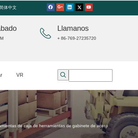
简体中文
ábado
Llamanos
PM
+ 86-769-27235720
r
VR
ientas de caja de herramientas de gabinete de acero