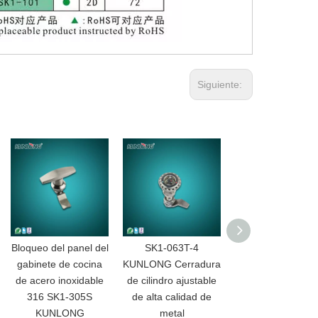
Siguiente:
Bloqueo del panel del
SK1-063T-4
SK1-063T-3
gabinete de cocina
KUNLONG Cerradura
KUNLONG Cerrad
de acero inoxidable
de cilindro ajustable
de leva ajustable
316 SK1-305S
de alta calidad de
alta calidad de ac
KUNLONG
metal
inoxidable