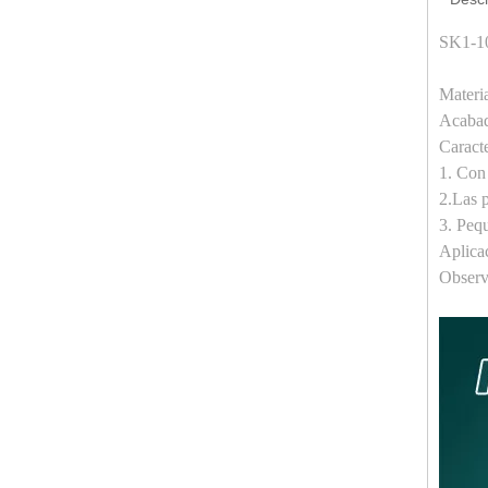
SK1-10
Materi
Acabad
Caracte
1. Con
2.Las p
3. Pequ
Aplicac
Observa