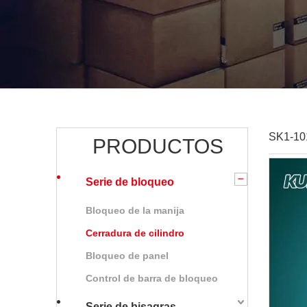
SK1-101
PRODUCTOS
Serie de bloqueo
Bloqueo de la manija
Cerradura de cilindro
Bloqueo de panel
Control de barra de bloqueo
Serie de bisagras