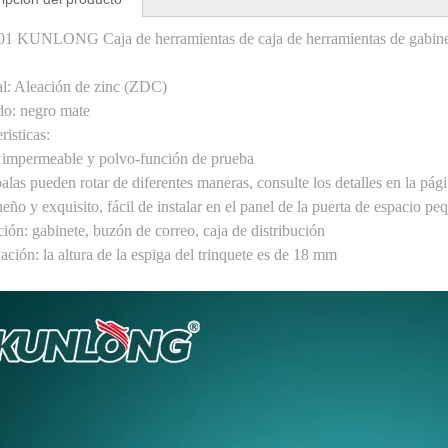
1 KUNLONG Caja de herramientas de caja de herramientas de gabinete 
al: Aleación de zinc (ZDC)
o: negro mate
risticas
:
 impermeable y polvo
-
función de prueba
alas pueden rotar de diferentes maneras, consulte los detalles en la pá
eño y exquisito, fácil de instalar en el panel de la puerta de espacio p
ión: gabinete, buzón de correo, caja de distribución
ción: la altura de la espiga del trinquete es de 18 mm