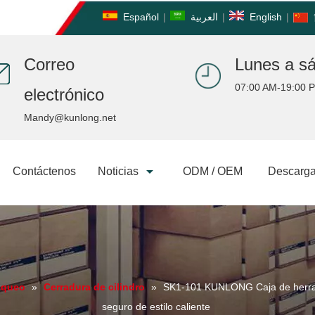
Español
|
العربية
|
English
|
Correo
Lunes a s
07:00 AM-19:00 
electrónico
Mandy@kunlong.net
Contáctenos
Noticias
ODM / OEM
Descarga
oqueo
»
Cerradura de cilindro
»
SK1-101 KUNLONG Caja de herram
seguro de estilo caliente