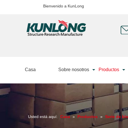
Bienvenido a KunLong
Casa
Sobre nosotros
Productos
Usted está aquí:
Casa
»
Productos
»
Serie de bl