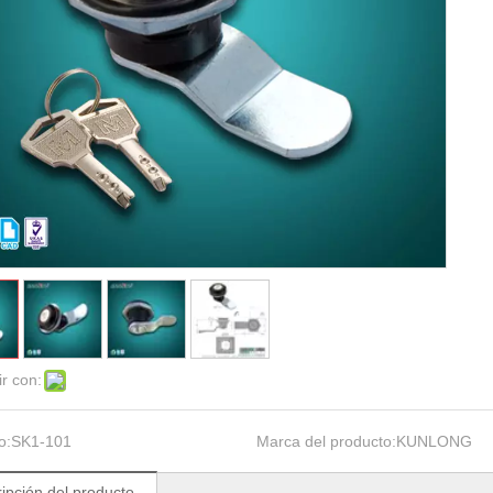
r con:
o:
SK1-101
Marca del producto:
KUNLONG
ipción del producto