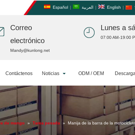
Español
|
العربية
|
English
|
Correo
Lunes a s
07:00 AM-19:00 
electrónico
Mandy@kunlong.net
Contáctenos
Noticias
ODM / OEM
Descarga
ie de mango
»
Tarea pesada
»
Manija de la barra de la motocicle