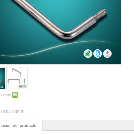
r con:
o:
SK4-002-2s
ipción del producto