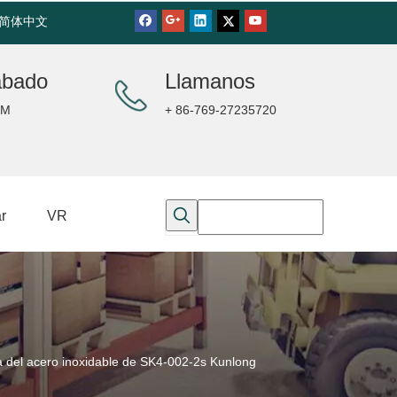
简体中文
ábado
Llamanos
PM
+ 86-769-27235720
r
VR
ta del acero inoxidable de SK4-002-2s Kunlong