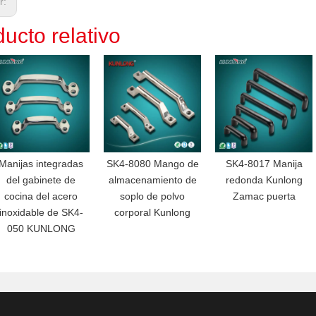
or:
ucto relativo
Manijas integradas
SK4-8080 Mango de
SK4-8017 Manija
del gabinete de
almacenamiento de
redonda Kunlong
cocina del acero
soplo de polvo
Zamac puerta
inoxidable de SK4-
corporal Kunlong
050 KUNLONG