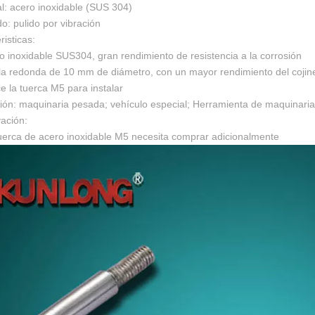
al: acero inoxidable (SUS 304)
o: pulido por vibración
risticas:
o inoxidable SUS304, gran rendimiento de resistencia a la corrosión
illa redonda de 10 mm de diámetro, con un mayor rendimiento del cojin
ice la tuerca M5 para instalar
ción: maquinaria pesada; vehículo especial; Herramienta de maquinar
ación:
tuerca de acero inoxidable M5 necesita comprar adicionalmente