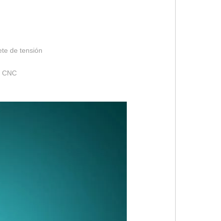
ete de tensión
ia CNC