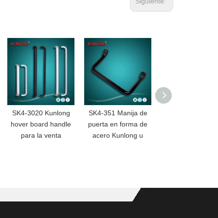
Siguiente:
SK4-3020 Kunlong
SK4-351 Manija de
Tirador de puer
hover board handle
puerta en forma de
oculto resistente 
para la venta
acero Kunlong u
calor SK4-225
KUNLONG