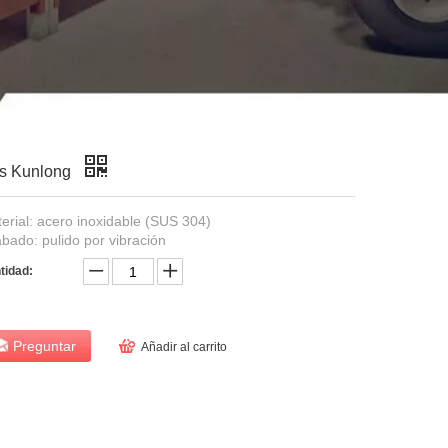
-2s Kunlong
erial: acero inoxidable (SUS 304)
bado: pulido por vibración
tidad:
Preguntar
Añadir al carrito