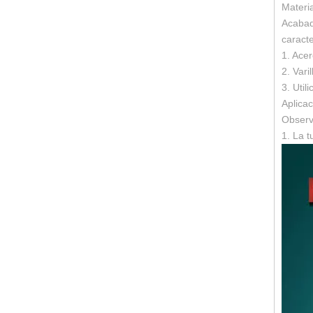
Materi
Acabad
caracte
1. Acer
2. Var
3. Util
Aplica
Observ
1. La 