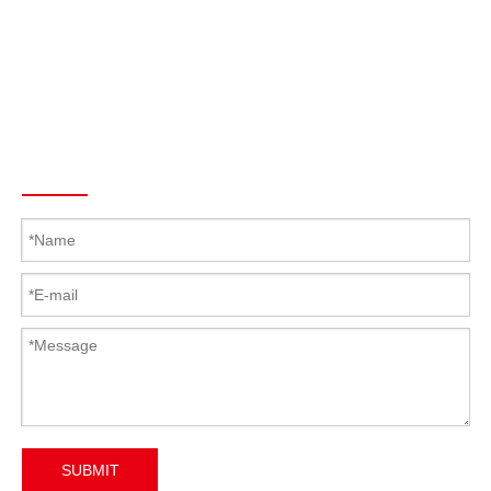
Fax: + 86-769-22687694
Skype: Latch.Hinge
Teléfono: +86 139 2920 1144
Correo electrónico :
Mandy@Kunlong.Net
Send To Us
SUBMIT