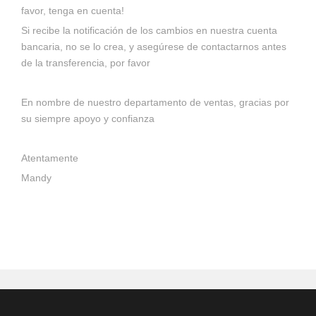
favor, tenga en cuenta!
Si recibe la notificación de los cambios en nuestra cuenta
bancaria, no se lo crea, y asegúrese de contactarnos antes
de la transferencia, por favor
En nombre de nuestro departamento de ventas, gracias por
su siempre apoyo y confianza
Atentamente
Mandy