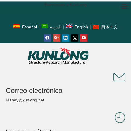
Bienvenido a KunLong
Español
|
العربية
|
English
|
简体中文
Correo electrónico
Mandy@kunlong.net